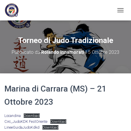
N
A
V
I
G
Torneo di Judo Tradizionale
A
Z
Pubblicato da
Rolando Innamorati
il
5 Ottobre 2023
I
O
N
E
T
O
Marina di Carrara (MS) – 21
G
G
L
Ottobre 2023
E
Locandina
Download
Circ_JudoKDK FestOriente
Download
LineeGuidaJudoKdkd
Download