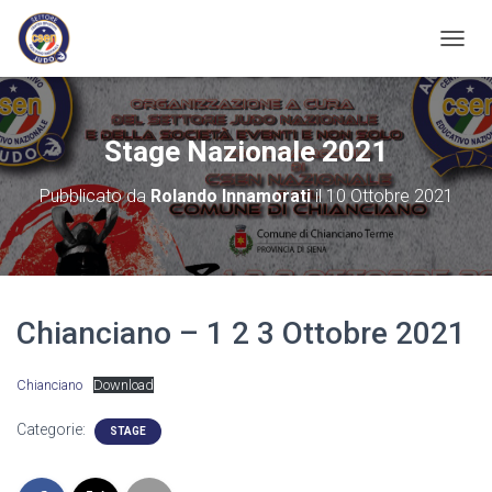
N
A
V
I
G
Stage Nazionale 2021
A
Z
Pubblicato da
Rolando Innamorati
il
10 Ottobre 2021
I
O
N
E
T
O
Chianciano – 1 2 3 Ottobre 2021
G
G
L
Chianciano
Download
E
Categorie:
STAGE