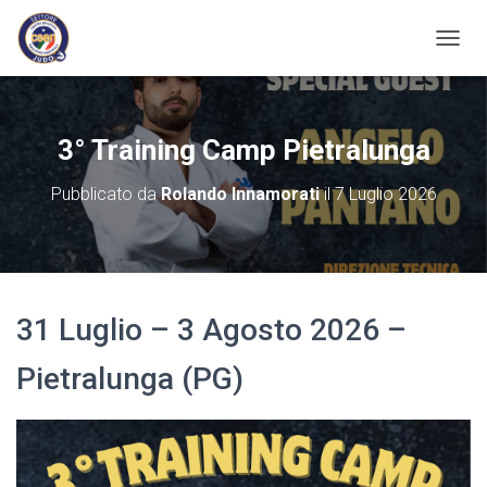
N
A
V
I
G
3° Training Camp Pietralunga
A
Z
Pubblicato da
Rolando Innamorati
il
7 Luglio 2026
I
O
N
E
T
O
31 Luglio – 3 Agosto 2026 –
G
G
L
Pietralunga (PG)
E