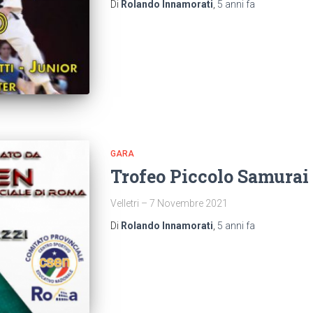
Di
Rolando Innamorati
,
5 anni
fa
GARA
Trofeo Piccolo Samurai
Velletri – 7 Novembre 2021
Di
Rolando Innamorati
,
5 anni
fa