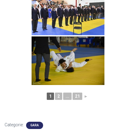
1
2
...
21
►
Categorie:
GARA