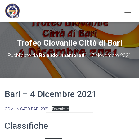
N
A
V
I
G
Trofeo Giovanile Città di Bari
A
Z
Pubblicato da
Rolando Innamorati
il
17 Novembre 2021
I
O
N
E
T
O
Bari – 4 Dicembre 2021
G
G
L
COMUNICATO BARI 2021
Download
E
Classifiche