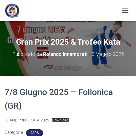
N
A
V
I
G
Gran Prix 2025 & Trofeo Kata
A
Z
Pubblicato da
Rolando Innamorati
il
3 Maggio 2025
I
O
N
E
T
O
7/8 Giugno 2025 – Follonica
G
G
L
(GR)
E
GRAND PRIX E KATA 2025
Download
Categorie:
GARA