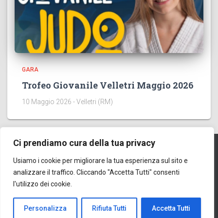
GARA
Trofeo Giovanile Velletri Maggio 2026
10 Maggio 2026 - Velletri (RM)
Ci prendiamo cura della tua privacy
Usiamo i cookie per migliorare la tua esperienza sul sito e
HOME
EVENTI
CONTATTI
ORGANIGRAMMA
analizzare il traffico. Cliccando "Accetta Tutti" consenti
l'utilizzo dei cookie.
GESTIONALE
ISCRIZIONI AGONISMO
KATA
Csen Judo | Powered by
Rolando Innamorati
Personalizza
Rifiuta Tutti
Accetta Tutti