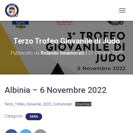
N
A
V
I
G
Terzo Trofeo Giovanile di Judo
A
Z
Pubblicato da
Rolando Innamorati
il
21 Ottobre 2022
I
O
N
E
T
O
Albinia – 6 Novembre 2022
G
G
L
Terzo_Trofeo_Giovanile_2022_Comunicato
Download
E
Categorie:
GARA