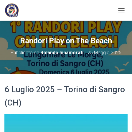
N
A
V
I
G
Randori Play on The Beach
A
Z
Pubblicato da
Rolando Innamorati
il
25 Maggio 2025
I
O
N
E
T
O
6 Luglio 2025 – Torino di Sangro
G
G
L
(CH)
E