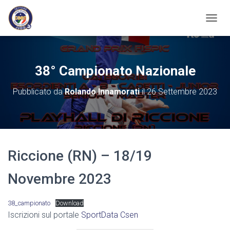
N
A
V
I
G
38° Campionato Nazionale
A
Z
Pubblicato da
Rolando Innamorati
il
26 Settembre 2023
I
O
N
E
T
O
Riccione (RN) – 18/19
G
G
L
Novembre 2023
E
38_campionato
Download
Iscrizioni sul portale
SportData Csen